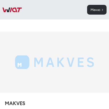
Меню >
MAKVES