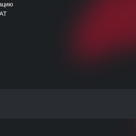
тацию
IAT