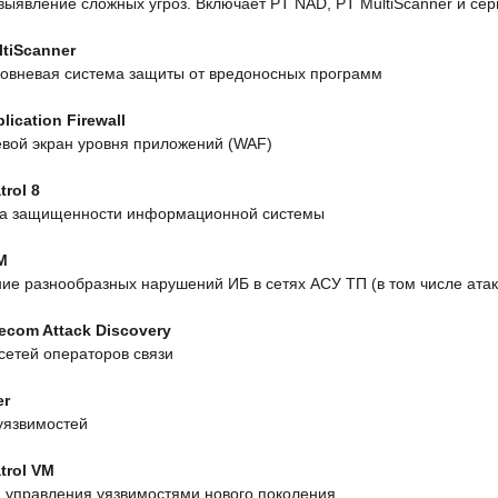
выявление сложных угроз. Включает PT NAD, PT MultiScanner и се
ltiScanner
овневая система защиты от вредоносных программ
plication Firewall
вой экран уровня приложений (WAF)
trol 8
а защищенности информационной системы
IM
ие разнообразных нарушений ИБ в сетях АСУ ТП (в том числе атак
lecom Attack Discovery
сетей операторов связи
er
уязвимостей
trol VM
 управления уязвимостями нового поколения