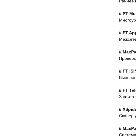
Раннее 
// PT Mu
Многоур
// PT Ap
Межсете
// MaxPa
Проверк
// PT IS
Выявлен
// PT Te
Защита 
// XSpid
Сканер 
// MaxPa
Система