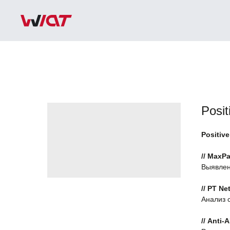
Posit
Positiv
Портфель решений >
// MaxPa
Выявлен
// PT Ne
Анализ 
// Anti