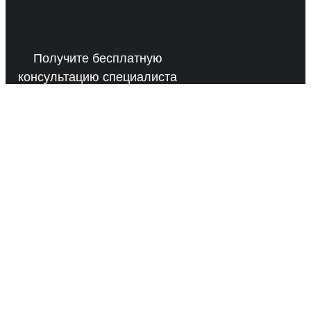
Получите бесплатную
консультацию специалиста
отдела продаж WIAT
Получить консультацию >
Подберем то, что
нужно именно
вашему бизнесу