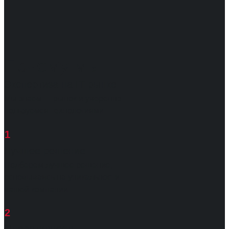
Почему мы
Экспертиза на IT рынке
Мы знаем IT рынок и уверенно
пользуемся технологиями
1
Лучшее решение
Подберем лучшее решение,
основываясь на уникальности
вашей компании
2
Оперативность