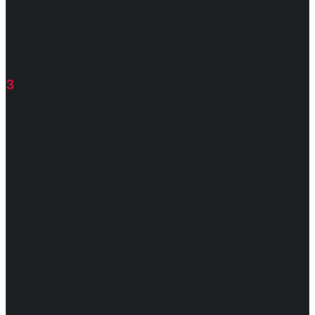
Мы обеспечим быструю,
качественную и комфортную
коммуникацию
3