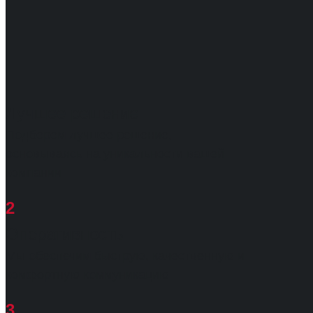
Лучшее решение
Подберем лучшее решение,
основываясь на уникальности вашей
компании
2
Оперативность
Мы обеспечим быструю, качественную и
комфортную коммуникацию
3